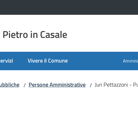
Pietro in Casale
ervizi
Vivere il Comune
Amminis
ubbliche
Persone Amministrative
Juri Pettazzoni - P
/
/