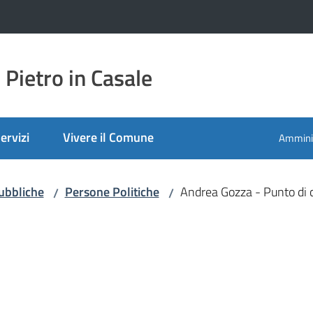
Pietro in Casale
ervizi
Vivere il Comune
Amminis
ubbliche
Persone Politiche
Andrea Gozza - Punto di 
/
/