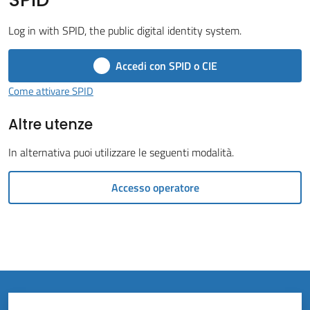
Vivere
il
Log in with SPID, the public digital identity system.
Comune
Accedi con SPID o CIE
Come attivare SPID
Altre utenze
Amministrazione
Trasparente
In alternativa puoi utilizzare le seguenti modalità.
Tutti
Accesso operatore
gli
argomenti...