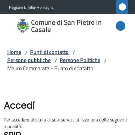
Vai al contenuto
Vai alla navigazione
Vai al footer
Regione Emilia-Romagna
Comune
Comune di San Pietro in
di San
Casale
Pietro
in
Home
Punti di contatto
/
/
Casale
Persone pubbliche
Persone Politiche
/
/
Mauro Cammarata - Punto di contatto
Amministrazione
Novità
Accedi
Servizi
Per accedere al sito a ai suoi servizi, utilizza una delle seguenti
modalità.
SPID