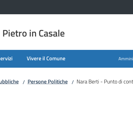
Pietro in Casale
ervizi
Vivere il Comune
Amminis
ubbliche
Persone Politiche
Nara Berti - Punto di con
/
/