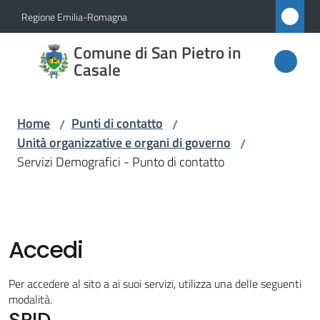
Vai al contenuto
Vai alla navigazione
Vai al footer
Regione Emilia-Romagna
Comune
Comune di San Pietro in
di San
Casale
Pietro
in
Home
Punti di contatto
/
/
Casale
Unità organizzative e organi di governo
/
Servizi Demografici - Punto di contatto
Amministrazione
Novità
Accedi
Servizi
Per accedere al sito a ai suoi servizi, utilizza una delle seguenti
Menu selezionato
modalità.
SPID