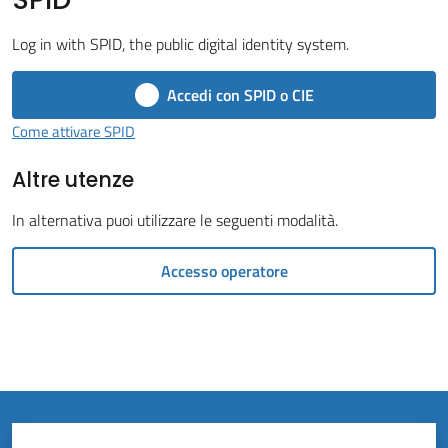
Vivere
il
Log in with SPID, the public digital identity system.
Comune
Accedi con SPID o CIE
Come attivare SPID
Altre utenze
Amministrazione
Trasparente
In alternativa puoi utilizzare le seguenti modalità.
Tutti
Accesso operatore
gli
argomenti...