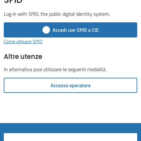
Vivere
il
Log in with SPID, the public digital identity system.
Comune
Accedi con SPID o CIE
Come attivare SPID
Altre utenze
Amministrazione
Trasparente
In alternativa puoi utilizzare le seguenti modalità.
Tutti
Accesso operatore
gli
argomenti...