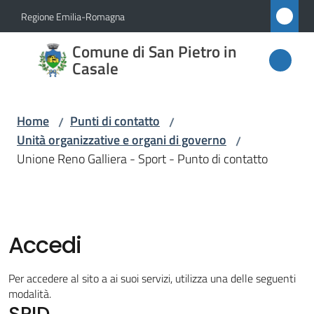
Vai al contenuto
Vai alla navigazione
Vai al footer
Regione Emilia-Romagna
Comune
Comune di San Pietro in
di San
Casale
Pietro
in
Home
Punti di contatto
/
/
Casale
Unità organizzative e organi di governo
/
Unione Reno Galliera - Sport - Punto di contatto
Amministrazione
Novità
Accedi
Servizi
Per accedere al sito a ai suoi servizi, utilizza una delle seguenti
modalità.
SPID