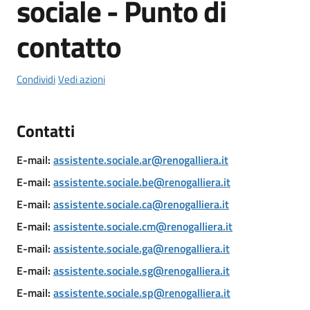
sociale - Punto di
il
Comune
contatto
Condividi
Vedi azioni
Amministrazione
Contatti
Trasparente
E-mail
:
assistente.sociale.ar@renogalliera.it
Tutti
E-mail
:
assistente.sociale.be@renogalliera.it
gli
argomenti...
E-mail
:
assistente.sociale.ca@renogalliera.it
E-mail
:
assistente.sociale.cm@renogalliera.it
E-mail
:
assistente.sociale.ga@renogalliera.it
E-mail
:
assistente.sociale.sg@renogalliera.it
E-mail
:
assistente.sociale.sp@renogalliera.it