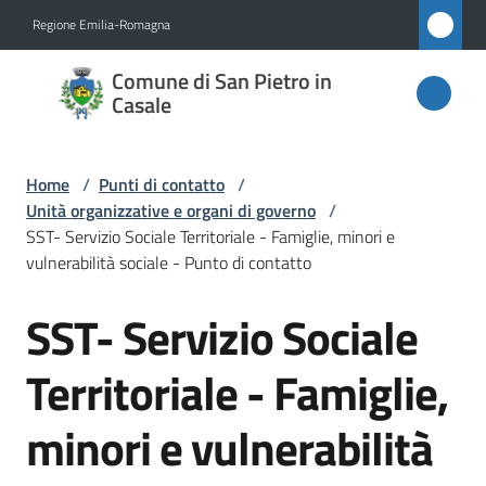
Vai al contenuto
Vai alla navigazione
Vai al footer
Regione Emilia-Romagna
Comune
Comune di San Pietro in
di San
Casale
Pietro
in
Home
/
Punti di contatto
/
Casale
Unità organizzative e organi di governo
/
SST- Servizio Sociale Territoriale - Famiglie, minori e
vulnerabilità sociale - Punto di contatto
Amministrazione
SST- Servizio Sociale
Salta al contenuto
Novità
Territoriale - Famiglie,
Servizi
minori e vulnerabilità
Vivere